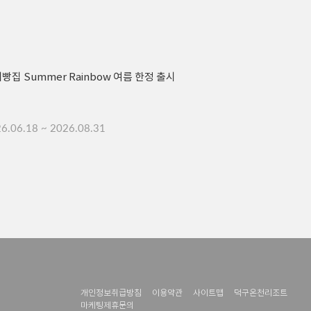
빵집 Summer Rainbow 여름 한정 출시
설해빵집 샤인머
6.06.18 ~ 2026.08.31
2026.06.18 ~ 
개인정보취급방침
이용약관
사이트맵
덕구온천리조트
마케팅제휴문의