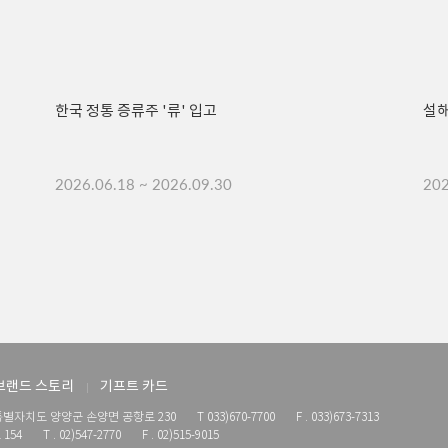
한국 정통 증류주 '류' 입고
설해
2026.06.18 ~ 2026.09.30
202
브랜드 스토리
기프트 카드
별자치도 양양군 손양면 공항로 230
T 033)670-7700
F . 033)673-7313
154
T . 02)547-2770
F . 02)515-9015