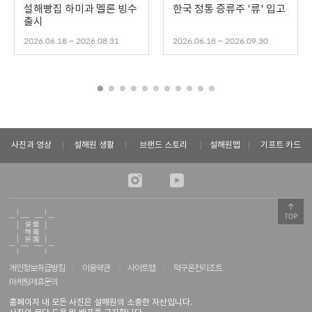
설해빵집 하미과 멜론 빙수
한국 정통 증류주 '류' 입고
출시
2026.06.18 ~ 2026.08.31
2026.06.18 ~ 2026.09.30
사진과 영상
설해원 생활
브랜드 스토리
설해원맵
기프트 카드
개인정보취급방침
이용약관
사이트맵
덕구온천리조트
마케팅제휴문의
홈페이지 내 모든 사진은 설해원의 소중한 자산입니다.